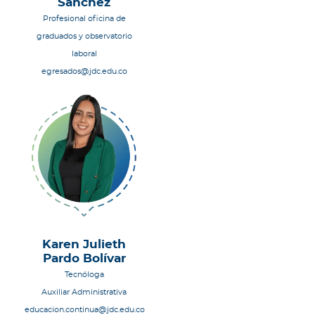
Sánchez
Profesional oficina de
graduados y observatorio
laboral
egresados@jdc.edu.co
Karen Julieth
Pardo Bolívar
Tecnóloga
Auxiliar Administrativa
educacion.continua@jdc.edu.co