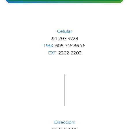
Celular
321 207 4728
PBX:
608 745 86 76
EXT:
2202-2203
Dirección: