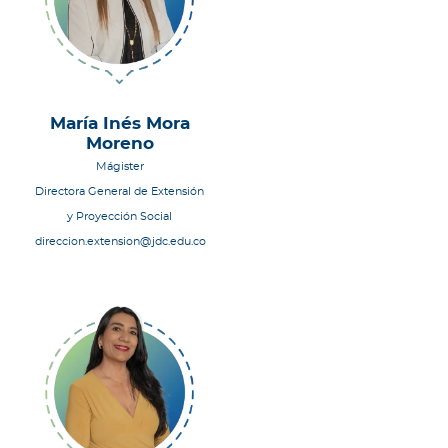
María Inés Mora
Moreno
Mágister
Directora General de Extensión
y Proyección Social
direccion.extension@jdc.edu.co