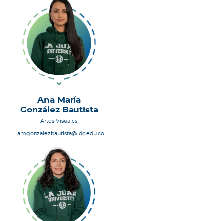
Ana María
González Bautista
Artes Visuales
amgonzalezbautista@jdc.edu.co