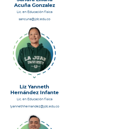
Acuña Gonzalez
Lic. en Educación fisica
sancuna@jdc.edu.co
Liz Yanneth
Hernández Infante
Lic. en Educación fisica
lyannethhernandez@jdc.edu.co