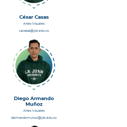
César Casas
Artes Visuales
cacasas@jdc.edu.co
Diego Armando
Muñoz
Artes Visuales
darmandomunoz@jdc.edu.co