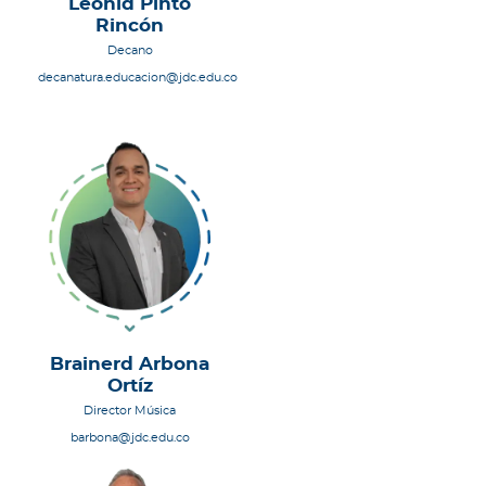
Leonid Pinto
Rincón
Decano
decanatura.educacion@jdc.edu.co
Brainerd Arbona
Ortíz
Director Música
barbona@jdc.edu.co