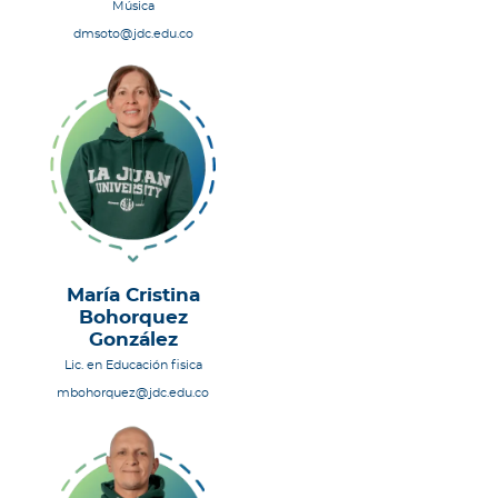
Música
dmsoto@jdc.edu.co
María Cristina
Bohorquez
González
Lic. en Educación fisica
mbohorquez@jdc.edu.co