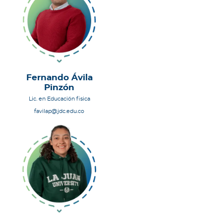
Fernando Ávila
Pinzón
Lic. en Educación fisica
favilap@jdc.edu.co