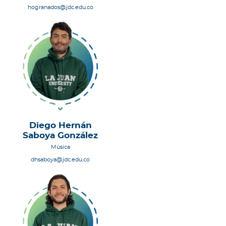
hogranados@jdc.edu.co
Diego Hernán
Saboya González
Música
dhsaboya@jdc.edu.co