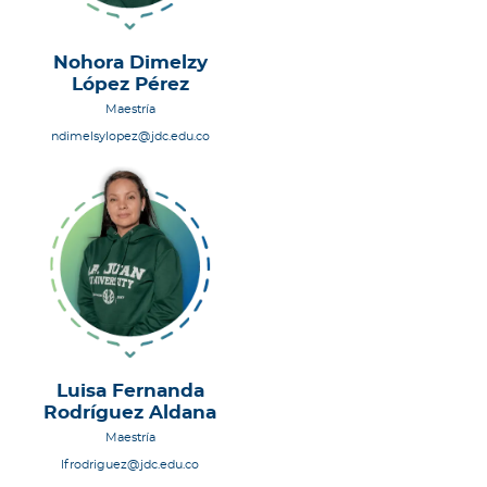
Nohora Dimelzy
López Pérez
Maestría
ndimelsylopez@jdc.edu.co
Luisa Fernanda
Rodríguez Aldana
Maestría
lfrodriguez@jdc.edu.co