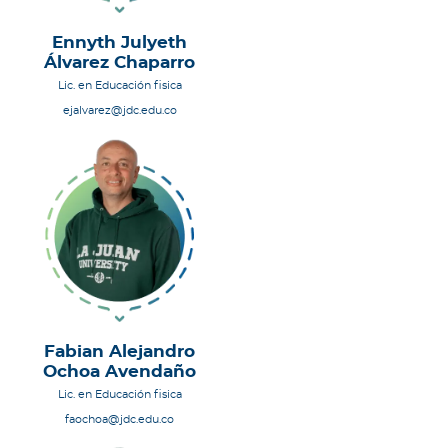
Ennyth Julyeth
Álvarez Chaparro
Lic. en Educación fisica
ejalvarez@jdc.edu.co
Fabian Alejandro
Ochoa Avendaño
Lic. en Educación fisica
faochoa@jdc.edu.co