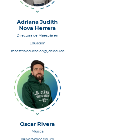
Adriana Judith
Nova Herrera
Directora de Maestría en
Eduación
maestria.educacion@jdc.edu.co
Oscar Rivera
Música
oirivera@jdc.edu.co