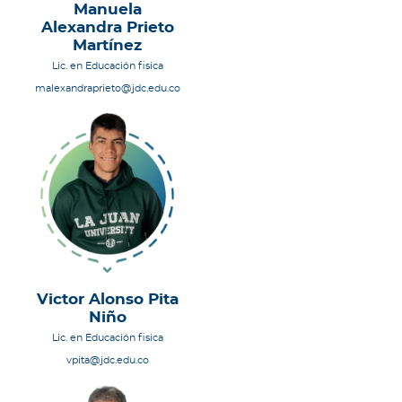
Manuela
Alexandra Prieto
Martínez
Lic. en Educación fisica
malexandraprieto@jdc.edu.co
Victor Alonso Pita
Niño
Lic. en Educación fisica
vpita@jdc.edu.co