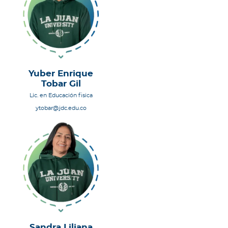
Yuber Enrique
Tobar Gil
Lic. en Educación fisica
ytobar@jdc.edu.co
Sandra Liliana