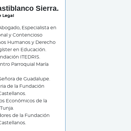
stiblanco Sierra.
e Legal
Abogado, Especialista en
onal y Contencioso
chos Humanos y Derecho
gíster en Educación.
undación ITEDRIS.
ntro Parroquial María
 Señora de Guadalupe.
aria de la Fundación
Castellanos.
os Económicos de la
Tunja.
ores de la Fundación
Castellanos.