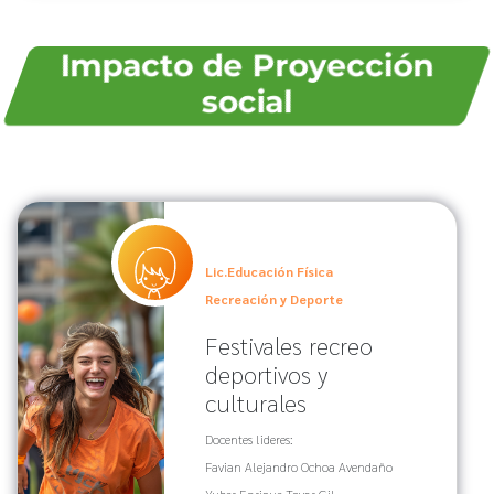
Impacto de Proyección
social
Lic.Educación Física
Recreación y Deporte
Festivales recreo
deportivos y
culturales
Docentes lideres:
Favian Alejandro Ochoa Avendaño