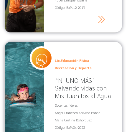
Yuber Enrique Tovar Gil
Código: ExPs12-2019
Lic.Educación Física
Recreación y Deporte
“NI UNO MÁS”
Salvando vidas con
Mis Juanitos al Agua
Docentes lideres:
Ángel Francisco Acevedo Pabón
Maria Cristina Bohórquez
Código: ExPs04-2022