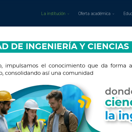
La institución
Oferta académica
Educ
D DE INGENIERÍA Y CIENCIAS
 impulsamos el conocimiento que da forma a l
ro, consolidando así una comunidad