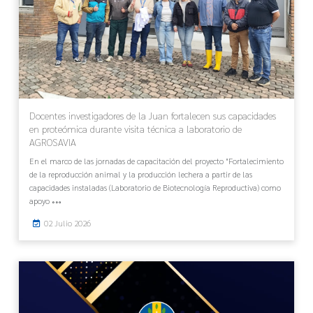
Docentes investigadores de la Juan fortalecen sus capacidades
en proteómica durante visita técnica a laboratorio de
AGROSAVIA
En el marco de las jornadas de capacitación del proyecto "Fortalecimiento
de la reproducción animal y la producción lechera a partir de las
capacidades instaladas (Laboratorio de Biotecnología Reproductiva) como
apoyo
02 Julio 2026