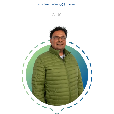
coordinacion.invfcj@jdc.edu.co
CvLAC