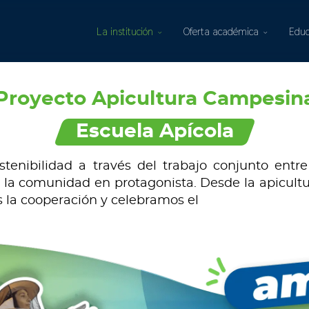
La institución
Oferta académica
Educ
Proyecto Apicultura Campesin
Escuela Apícola
tenibilidad a través del trabajo conjunto ent
y la comunidad en protagonista. Desde la apicul
 la cooperación y celebramos el