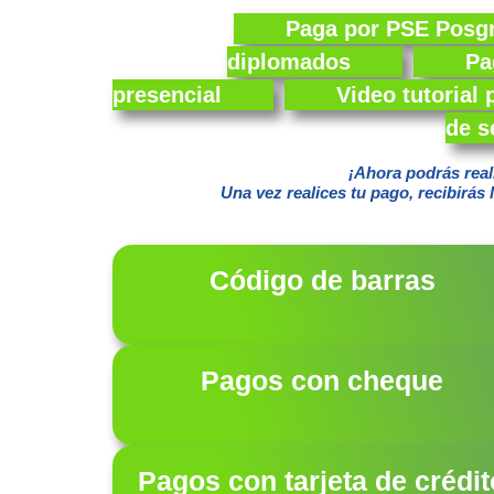
Paga por PSE Posgra
diplomados
Pa
presencial
Video tutorial
de s
¡Ahora podrás real
Una vez realices tu pago, recibirás 
Código de barras
Pagos con cheque
Pagos con tarjeta de crédit