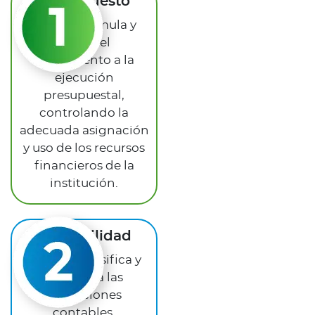
Presupuesto
Planea, formula y
realiza el
seguimiento a la
ejecución
presupuestal,
controlando la
adecuada asignación
y uso de los recursos
financieros de la
institución.
Contabilidad
Registra, clasifica y
consolida las
operaciones
contables,