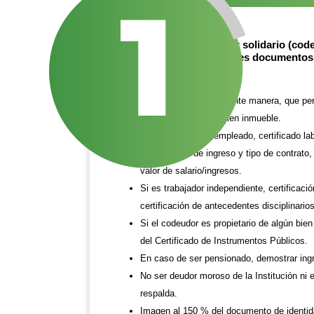
Deberás tener un deudor solidario (code
acuerdo con los siguientes documentos 
Ser mayor de edad.
Demostrar, de la siguiente manera, que p
propietario de algún bien inmueble.
Si el codeudor es empleado, certificado la
cargo, fecha de ingreso y tipo de contrato
valor de salario/ingresos.
Si es trabajador independiente, certificac
certificación de antecedentes disciplinario
Si el codeudor es propietario de algún bie
del Certificado de Instrumentos Públicos.
En caso de ser pensionado, demostrar ingre
No ser deudor moroso de la Institución ni
respalda.
Imagen al 150 % del documento de identida