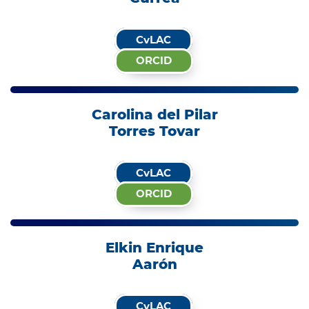
CvLAC
ORCID
Carolina del Pilar
Torres Tovar
CvLAC
ORCID
Elkin Enrique
Aarón
CvLAC