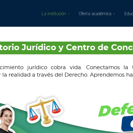
La institución
Oferta académica
Educ
orio Jurídico y Centro de Conc
miento jurídico cobra vida. Conectamos la t
 la realidad a través del Derecho. Aprendemos ha