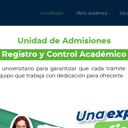
La institución
Oferta académica
Educ
Unidad de Admisiones
Registro y Control Académico
niversitario para garantizar que cada trámite s
quipo que trabaja con dedicación para ofrecerte