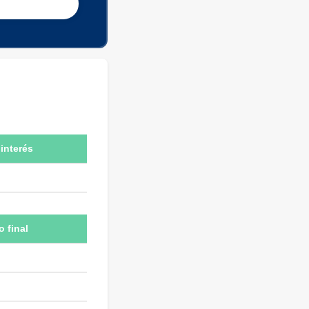
interés
o final