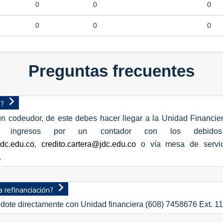
0
0
0
0
0
0
Preguntas frecuentes
n?
n codeudor, de este debes hacer llegar a la Unidad Financier
do de ingresos por un contador con los debido
jdc.edu.co
,
credito.cartera@jdc.edu.co
o vía mesa de servi
.
 refinanciación?
dote directamente con Unidad financiera
(608) 7458676 Ext. 11