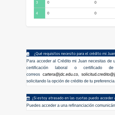
3
0
0
4
0
0
¿Qué requisitos necesito para el crédito mi Jua
Para acceder al
Crédito mi Juan
necesitas de u
certificación laboral o certifica
correos
cartera@jdc.edu.co
,
solicitud.credito@
solicitando la opción de crédito de tu preferencia
¿Si estoy atrasado en las cuotas puedo acceder a
Puedes acceder a una refinanciación comunicán