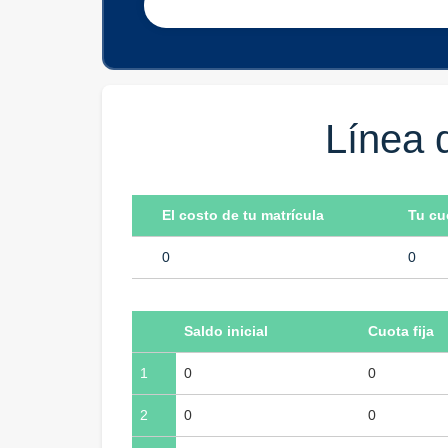
Línea d
El costo de tu matrícula
Tu cuo
0
0
Saldo inicial
Cuota fija
1
0
0
2
0
0