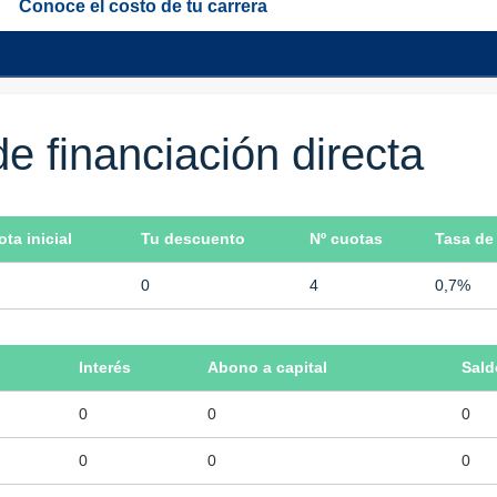
Conoce el costo de tu carrera
e financiación directa
ta inicial
Tu descuento
Nº cuotas
Tasa de 
0
4
0,7%
Interés
Abono a capital
Sald
0
0
0
0
0
0