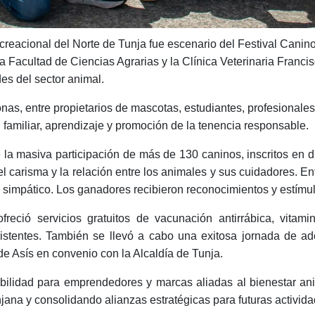
eacional del Norte de Tunja fue escenario del Festival Canino
a Facultad de Ciencias Agrarias y la Clínica Veterinaria Franci
es del sector animal.
as, entre propietarios de mascotas, estudiantes, profesionales 
familiar, aprendizaje y promoción de la tenencia responsable.
e la masiva participación de más de 130 caninos, inscritos en
 el carisma y la relación entre los animales y sus cuidadores. E
 simpático. Los ganadores recibieron reconocimientos y estímul
reció servicios gratuitos de vacunación antirrábica, vitamin
sistentes. También se llevó a cabo una exitosa jornada de 
 de Asís en convenio con la Alcaldía de Tunja.
bilidad para emprendedores y marcas aliadas al bienestar anim
jana y consolidando alianzas estratégicas para futuras activid