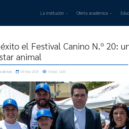
La institución
Oferta académica
Educ
éxito el Festival Canino N.º 20: u
estar animal
o de Asís
05 May 2025
Visitas: 1420