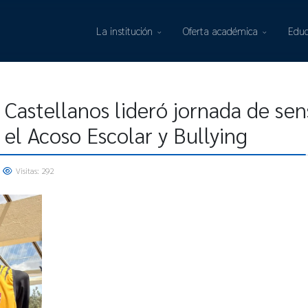
La institución
Oferta académica
Educ
astellanos lideró jornada de sens
 el Acoso Escolar y Bullying
Visitas: 292