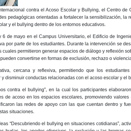
ternacional contra el Acoso Escolar y Bullying, el Centro d
es pedagógicas orientadas a fortalecer la sensibilización, la re
lar y el bullying dentro de los entornos educativos.
 6 de mayo en el Campus Universitario, el Edificio de Ingenier
va por parte de los estudiantes. Durante la intervención se d
as cuales permitieron generar espacios de diálogo y reflexión 
pueden convertirse en formas de exclusión, rechazo o violencia
tiva, cercana y reflexiva, permitiendo que los estudiantes 
y disminuir conductas relacionadas con el acoso escolar y el b
s contra el bullying”, en la cual los participantes elaborar
nes de acoso en los espacios escolares, promoviendo valores c
ficaron las redes de apoyo con las que cuentan dentro y fuer
stas situaciones.
deas “Descubriendo el bullying en situaciones cotidianas”, acti
as burlas, los apodos ofensivos, la exclusión y las bromas con