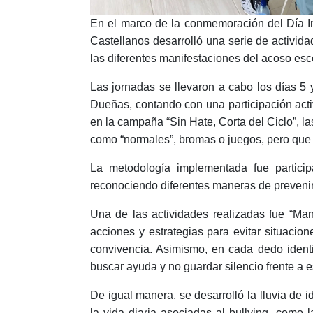
En el marco de la conmemoración del Día In
Castellanos desarrolló una serie de actividad
las diferentes manifestaciones del acoso esco
Las jornadas se llevaron a cabo los días 5 y
Dueñas, contando con una participación acti
en la campaña “Sin Hate, Corta del Ciclo”, l
como “normales”, bromas o juegos, pero que 
La metodología implementada fue participa
reconociendo diferentes maneras de prevenir 
Una de las actividades realizadas fue “Mano
acciones y estrategias para evitar situacio
convivencia. Asimismo, en cada dedo identi
buscar ayuda y no guardar silencio frente a e
De igual manera, se desarrolló la lluvia de i
la vida diaria asociadas al bullying, como l