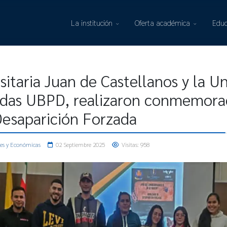
La institución
Oferta académica
Educ
sitaria Juan de Castellanos y la 
idas UBPD, realizaron conmemorac
Desaparición Forzada
les y Económicas
02 Septiembre 2025
Visitas: 958